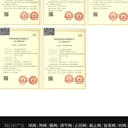
我们的产品：
球阀
|
闸阀
|
蝶阀
|
调节阀
|
止回阀
|
截止阀
|
旋塞阀
|
特阀
|