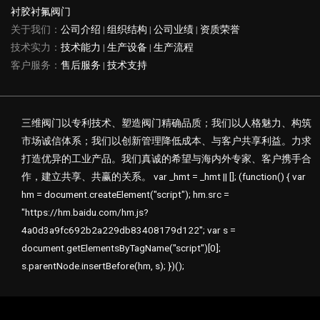
衬胶衬氟阀门
关于我们：
公司介绍
|
组织结构
|
公司业绩
|
资质荣誉
技术实力：
技术能力
|
生产设备
|
生产流程
客户服务：
售后服务
|
技术支持
三维阀门以专利技术、塑造阀门精确品质；我们以人格魅力、构筑
市场诚信体系；我们以创新管理降低成本、与客户共享利益。力求
打造优异的工业产品。我们真诚的希望与海内外专家、客户携手合
作，建立共享、共赢的关系。 var _hmt = _hmt || []; (function() { var
hm = document.createElement("script"); hm.src =
"https://hm.baidu.com/hm.js?
4a0d3a9fc692b2a229db83408179d122"; var s =
document.getElementsByTagName("script")[0];
s.parentNode.insertBefore(hm, s); })();