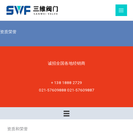
跳
至
MAIN
内
MEN
容
资质荣誉
诚招全国各地经销商
+ 138 1888 2729
021-57609888 021-57609887
资质和荣誉