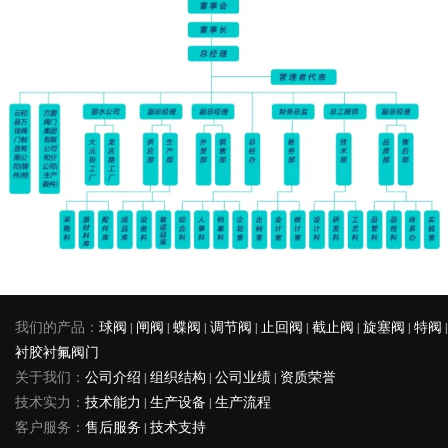
我们的产品：
球阀
|
闸阀
|
蝶阀
|
调节阀
|
止回阀
|
截止阀
|
旋塞阀
|
特阀
|
衬胶衬氟阀门
关于我们：
公司介绍
|
组织结构
|
公司业绩
|
资质荣誉
技术实力：
技术能力
|
生产设备
|
生产流程
客户服务：
售后服务
|
技术支持