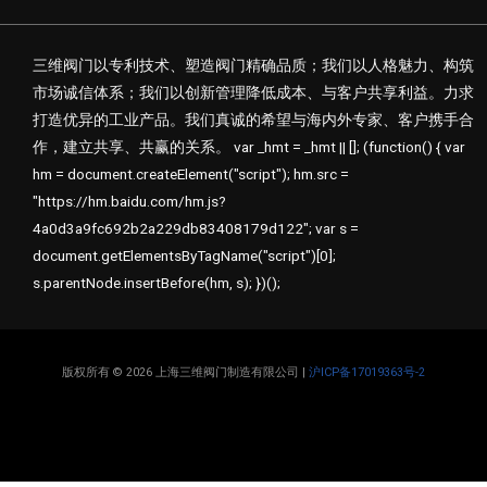
三维阀门以专利技术、塑造阀门精确品质；我们以人格魅力、构筑
市场诚信体系；我们以创新管理降低成本、与客户共享利益。力求
打造优异的工业产品。我们真诚的希望与海内外专家、客户携手合
作，建立共享、共赢的关系。 var _hmt = _hmt || []; (function() { var
hm = document.createElement("script"); hm.src =
"https://hm.baidu.com/hm.js?
4a0d3a9fc692b2a229db83408179d122"; var s =
document.getElementsByTagName("script")[0];
s.parentNode.insertBefore(hm, s); })();
版权所有 © 2026 上海三维阀门制造有限公司 |
沪ICP备17019363号-2