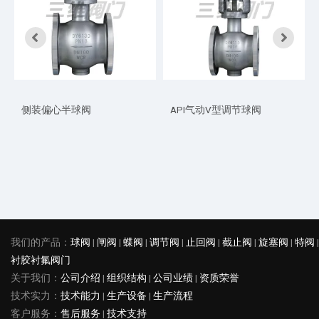
侧装偏心半球阀
API气动V型调节球阀
我们的产品：
球阀
|
闸阀
|
蝶阀
|
调节阀
|
止回阀
|
截止阀
|
旋塞阀
|
特阀
|
衬胶衬氟阀门
关于我们：
公司介绍
|
组织结构
|
公司业绩
|
资质荣誉
技术实力：
技术能力
|
生产设备
|
生产流程
客户服务：
售后服务
|
技术支持