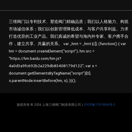
三维阀门以专利技术、塑造阀门精确品质；我们以人格魅力、构筑
市场诚信体系；我们以创新管理降低成本、与客户共享利益。力求
打造优异的工业产品。我们真诚的希望与海内外专家、客户携手合
作，建立共享、共赢的关系。 var _hmt = _hmt || []; (function() { var
hm = document.createElement("script"); hm.src =
"https://hm.baidu.com/hm.js?
4a0d3a9fc692b2a229db83408179d122"; var s =
document.getElementsByTagName("script")[0];
s.parentNode.insertBefore(hm, s); })();
版权所有 © 2026 上海三维阀门制造有限公司 |
沪ICP备17019363号-2