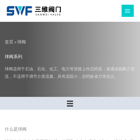
跳
至
MAIN
内
MEN
容
首页
»
球阀
球阀系列
球阀适用于石油、石化、化工、电力等管路上作启闭器，接通或截断介质
流，不适用于调节介质流量。具有流阻小，启闭较省力等优点。
什么是球阀