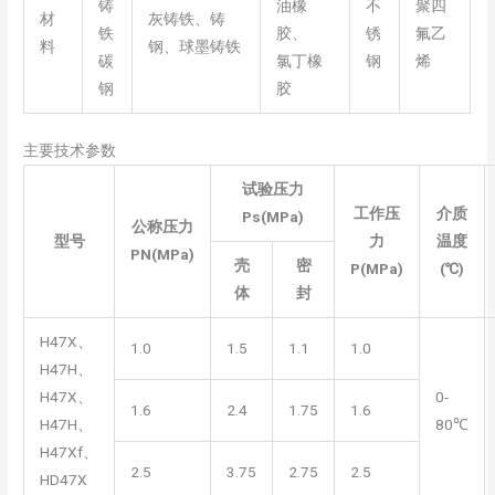
铸
油橡
不
聚四
材
灰铸铁、铸
铁
胶、
锈
氟乙
料
钢、球墨铸铁
碳
氯丁橡
钢
烯
钢
胶
主要技术参数
试验压力
工作压
介质
Ps(MPa)
公称压力
型号
力
温度
PN(MPa)
壳
密
P(MPa)
(℃)
体
封
H47X、
1.0
1.5
1.1
1.0
H47H、
H47X、
0-
1.6
2.4
1.75
1.6
H47H、
80℃
H47Xf、
2.5
3.75
2.75
2.5
HD47X