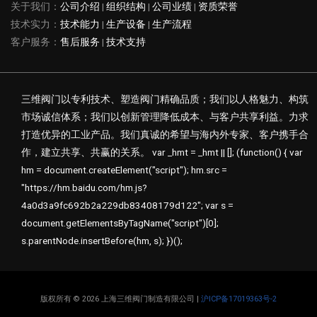
关于我们：
公司介绍
|
组织结构
|
公司业绩
|
资质荣誉
技术实力：
技术能力
|
生产设备
|
生产流程
客户服务：
售后服务
|
技术支持
三维阀门以专利技术、塑造阀门精确品质；我们以人格魅力、构筑
市场诚信体系；我们以创新管理降低成本、与客户共享利益。力求
打造优异的工业产品。我们真诚的希望与海内外专家、客户携手合
作，建立共享、共赢的关系。 var _hmt = _hmt || []; (function() { var
hm = document.createElement("script"); hm.src =
"https://hm.baidu.com/hm.js?
4a0d3a9fc692b2a229db83408179d122"; var s =
document.getElementsByTagName("script")[0];
s.parentNode.insertBefore(hm, s); })();
版权所有 © 2026 上海三维阀门制造有限公司 |
沪ICP备17019363号-2