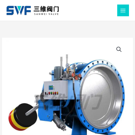
跳
至
MAIN
内
MEN
容