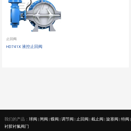
止回阀
HD741X 液控止回阀
我们的产品：
球阀
|
闸阀
|
蝶阀
|
调节阀
|
止回阀
|
截止阀
|
旋塞阀
|
特阀
|
衬胶衬氟阀门