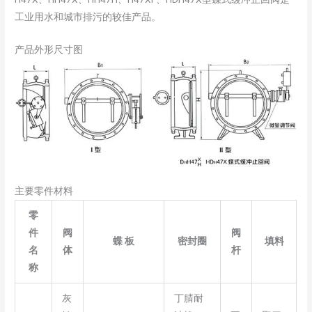
工业用水和城市排污的较佳产品。
产品外形尺寸图
主要零件材料
零
件
阀
阀
蝶 板
密封圈
填料
名
体
杆
称
灰
丁腈耐