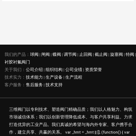
我们的产品：
球阀
|
闸阀
|
蝶阀
|
调节阀
|
止回阀
|
截止阀
|
旋塞阀
|
特阀
|
衬胶衬氟阀门
关于我们：
公司介绍
|
组织结构
|
公司业绩
|
资质荣誉
技术实力：
技术能力
|
生产设备
|
生产流程
客户服务：
售后服务
|
技术支持
三维阀门以专利技术、塑造阀门精确品质；我们以人格魅力、构筑
市场诚信体系；我们以创新管理降低成本、与客户共享利益。力求
打造优异的工业产品。我们真诚的希望与海内外专家、客户携手合
作，建立共享、共赢的关系。 var _hmt = _hmt || []; (function() { var