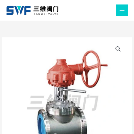
跳
至
MAIN
内
MEN
容