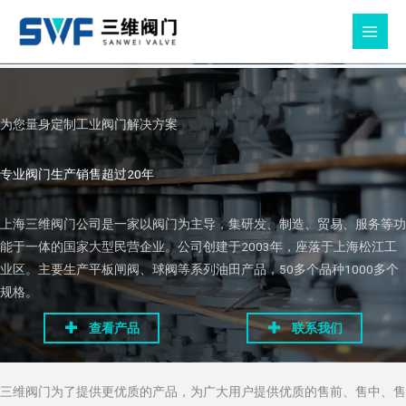
跳
至
MAIN
内
MEN
容
为您量身定制工业阀门解决方案
专业阀门生产销售超过20年
上海三维阀门公司是一家以阀门为主导，集研发、制造、贸易、服务等功
能于一体的国家大型民营企业。公司创建于2003年，座落于上海松江工
业区。主要生产平板闸阀、球阀等系列油田产品，50多个品种1000多个
规格。
查看产品
联系我们
三维阀门为了提供更优质的产品，为广大用户提供优质的售前、售中、售