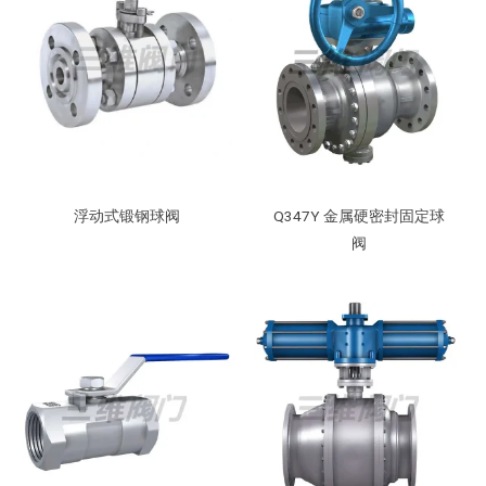
浮动式锻钢球阀
Q347Y 金属硬密封固定球
阀