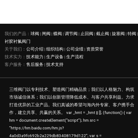
我们的产品：
球阀
|
闸阀
|
蝶阀
|
调节阀
|
止回阀
|
截止阀
|
旋塞阀
|
特阀
|
衬胶衬氟阀门
关于我们：
公司介绍
|
组织结构
|
公司业绩
|
资质荣誉
技术实力：
技术能力
|
生产设备
|
生产流程
客户服务：
售后服务
|
技术支持
三维阀门以专利技术、塑造阀门精确品质；我们以人格魅力、构筑
市场诚信体系；我们以创新管理降低成本、与客户共享利益。力求
打造优异的工业产品。我们真诚的希望与海内外专家、客户携手合
作，建立共享、共赢的关系。 var _hmt = _hmt || []; (function() { var
hm = document.createElement("script"); hm.src =
"https://hm.baidu.com/hm.js?
4a0d3a9fc692b2a229db83408179d122"; var s =