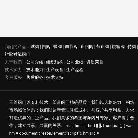
我们的产品：
球阀
|
闸阀
|
蝶阀
|
调节阀
|
止回阀
|
截止阀
|
旋塞阀
|
特阀
|
衬胶衬氟阀门
关于我们：
公司介绍
|
组织结构
|
公司业绩
|
资质荣誉
技术实力：
技术能力
|
生产设备
|
生产流程
客户服务：
售后服务
|
技术支持
三维阀门以专利技术、塑造阀门精确品质；我们以人格魅力、构筑
市场诚信体系；我们以创新管理降低成本、与客户共享利益。力求
打造优异的工业产品。我们真诚的希望与海内外专家、客户携手合
作，建立共享、共赢的关系。 var _hmt = _hmt || []; (function() { var
hm = document.createElement("script"); hm.src =