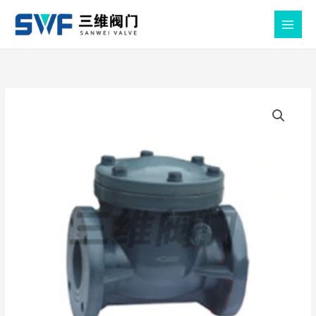
跳
至
MAIN
内
MEN
容