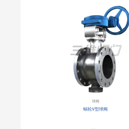
球阀
蜗轮V型球阀