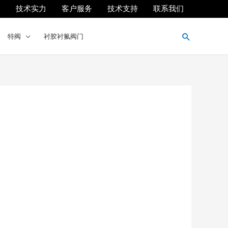
们
技术实力
客户服务
技术支持
联系我们
搜
特阀
衬胶衬氟阀门
索