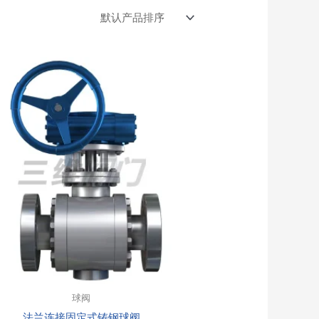
球阀
法兰连接固定式铸钢球阀