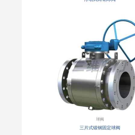
球阀
三片式锻钢固定球阀