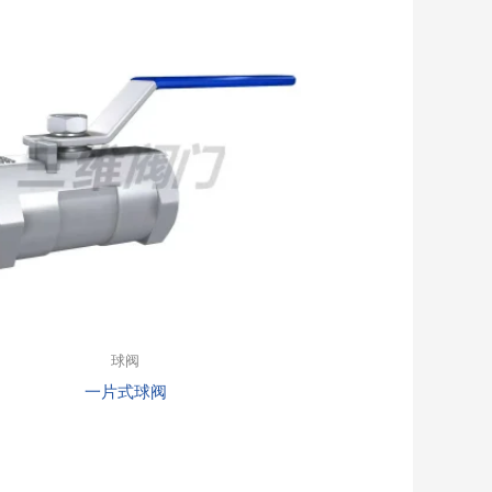
球阀
一片式球阀