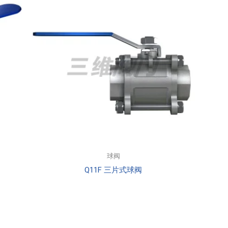
球阀
Q11F 三片式球阀