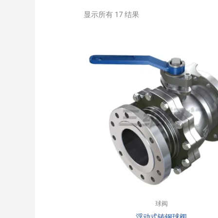
显示所有 17 结果
球阀
浮动式铸钢球阀