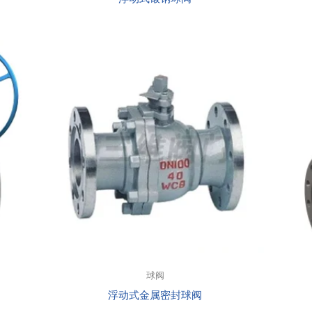
球阀
浮动式金属密封球阀