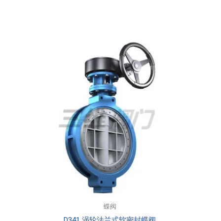
蝶阀
D341 涡轮法兰式软密封蝶阀