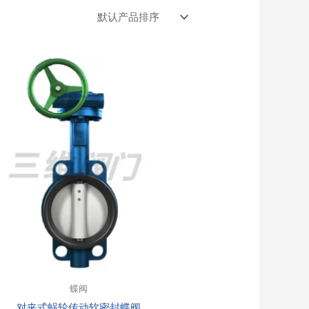
蝶阀
对夹式蜗轮传动软密封蝶阀