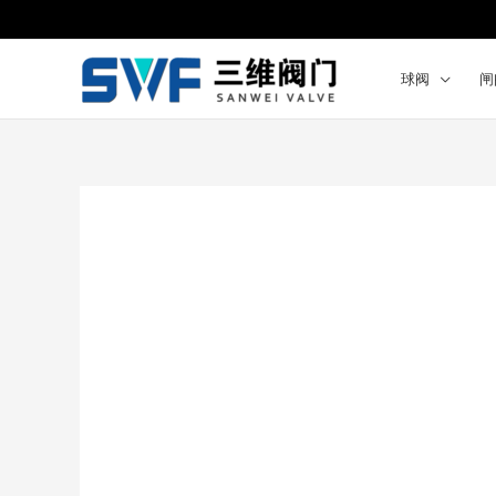
跳
至
内
球阀
闸
容