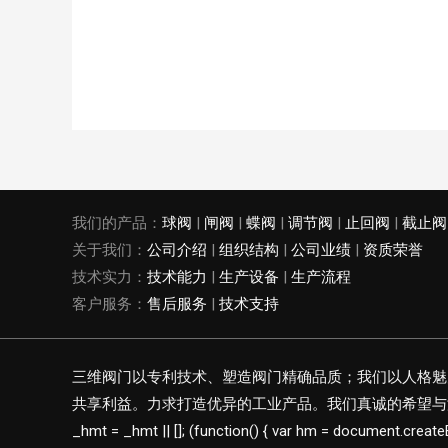
我们的产品：
球阀
|
闸阀
|
蝶阀
|
调节阀
|
止回阀
|
截止阀
关于我们：
公司介绍
|
组织结构
|
公司业绩
|
资质荣誉
技术实力：
技术能力
|
生产设备
|
生产流程
客户服务：
售后服务
|
技术支持
三维阀门以专利技术、塑造阀门精确品质；我们以人格魅
共享利益。力求打造优异的工业产品。我们真诚的希望与海
_hmt = _hmt || []; (function() { var hm = document.create