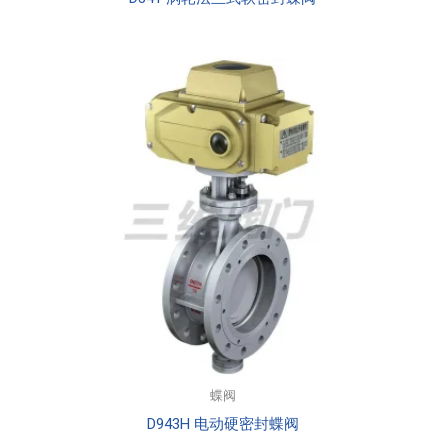
蝶阀
D943H 电动硬密封蝶阀