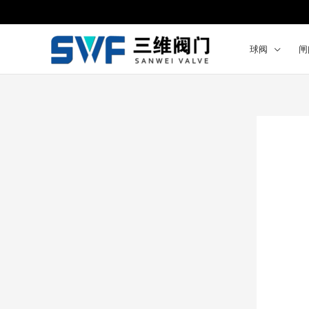
跳
至
内
球阀
闸
容