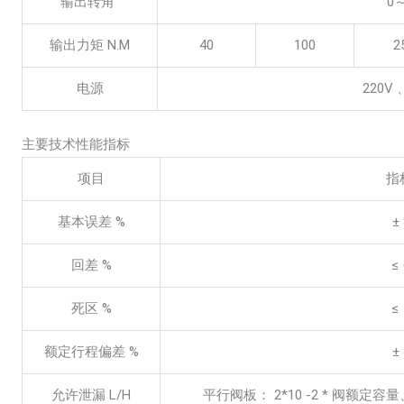
输出转角°
0
输出力矩 N.M
40
100
2
电源
220V 
主要技术性能指标
项目
指
基本误差 %
± 
回差 %
≤ 
死区 %
≤ 
额定行程偏差 %
± 
允许泄漏 L/H
平行阀板： 2*10 -2 * 阀额定容量