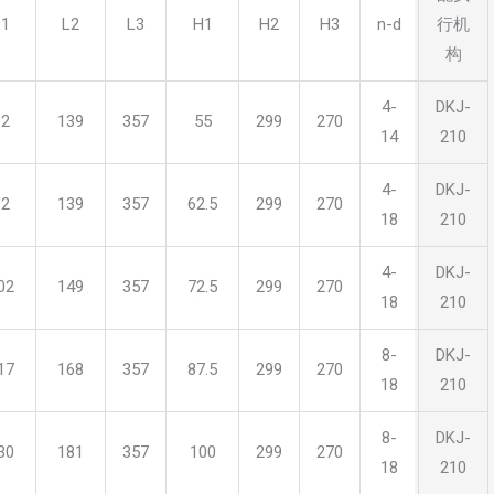
L1
L2
L3
H1
H2
H3
n-d
行机
构
4-
DKJ-
92
139
357
55
299
270
14
210
4-
DKJ-
92
139
357
62.5
299
270
18
210
4-
DKJ-
02
149
357
72.5
299
270
18
210
8-
DKJ-
17
168
357
87.5
299
270
18
210
8-
DKJ-
30
181
357
100
299
270
18
210