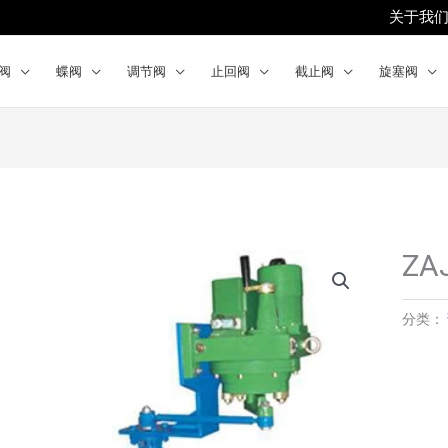
关于我
阀
蝶阀
调节阀
止回阀
截止阀
旋塞阀
Z
分类：